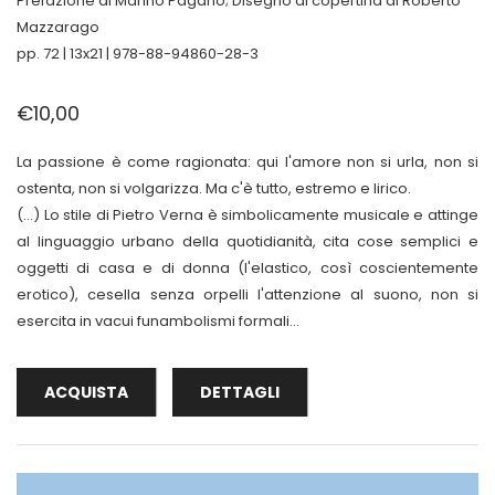
Prefazione di Marino Pagano; Disegno di copertina di Roberto
Mazzarago
pp. 72 | 13x21 | 978-88-94860-28-3
€10,00
La passione è come ragionata: qui l'amore non si urla, non si
ostenta, non si volgarizza. Ma c'è tutto, estremo e lirico.
(...) Lo stile di Pietro Verna è simbolicamente musicale e attinge
al linguaggio urbano della quotidianità, cita cose semplici e
oggetti di casa e di donna (l'elastico, così coscientemente
erotico), cesella senza orpelli l'attenzione al suono, non si
esercita in vacui funambolismi formali...
ACQUISTA
DETTAGLI