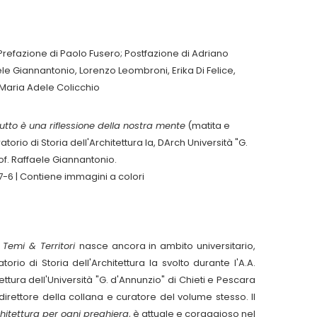
Prefazione di Paolo Fusero; Postfazione di Adriano
faele Giannantonio, Lorenzo Leombroni, Erika Di Felice,
 Maria Adele Colicchio
utto è una riflessione della nostra mente
(matita e
atorio di Storia dell'Architettura Ia, DArch Università "G.
of. Raffaele Giannantonio.
7-6 | Contiene immagini a colori
a
Temi & Territori
nasce ancora in ambito universitario,
orio di Storia dell'Architettura Ia svolto durante l'A.A.
ettura dell'Università "G. d'Annunzio" di Chieti e Pescara
direttore della collana e curatore del volume stesso. Il
hitettura per ogni preghiera
, è attuale e coraggioso nel