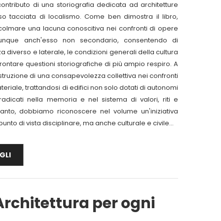
contributo di una storiografia dedicata ad architetture
o tacciata di localismo. Come ben dimostra il libro,
i colmare una lacuna conoscitiva nei confronti di opere
munque anch'esso non secondario, consentendo di
a diverso e laterale, le condizioni generali della cultura
frontare questioni storiografiche di più ampio respiro. A
struzione di una consapevolezza collettiva nei confronti
riale, trattandosi di edifici non solo dotati di autonomi
adicati nella memoria e nel sistema di valori, riti e
tanto, dobbiamo riconoscere nel volume un'iniziativa
unto di vista disciplinare, ma anche culturale e civile...
GLI
Architettura per ogni