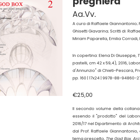
preghiera
Aa.Vv.
A cura di Raffaele Giannantonio; 
Ghisetti Giavarina; Scritti di: Raf
Miriam Paparella, Emilia Corradi,
In copertina: Elena Di Giuseppe,
T
pastelli, cm 42 x 59,4), 2016, Labor
d'Annunzio" di Chieti-Pescara, Pr
pp. 160 | 17x24 | 9978-88-94860-2
€25,00
Il secondo volume della collan
essendo il "prodotto" del Laborat
2016/17 nel Dipartimento di Archit
dal Prof. Raffaele Giannantonio, 
tema prescelto,
The God Box. Arc