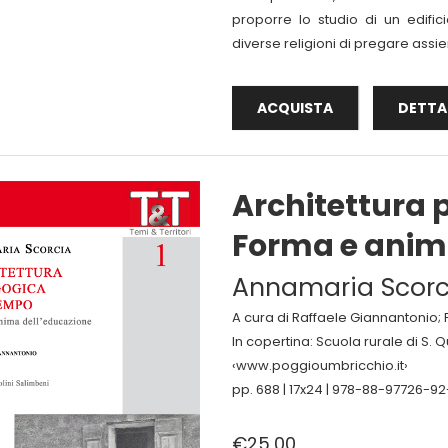
proporre lo studio di un edific
diverse religioni di pregare assie
ACQUISTA
DETTA
Architettura 
Forma e anim
Annamaria Scorc
A cura di Raffaele Giannantonio; 
In copertina: Scuola rurale di S. 
‹www.poggioumbricchio.it›
pp. 688 | 17x24 | 978-88-97726-92
€25,00