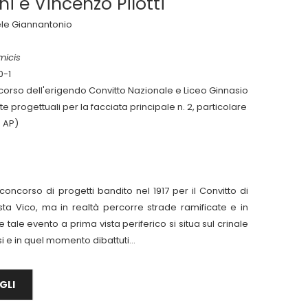
i e Vincenzo Pilotti
faele Giannantonio
micis
0-1
oncorso dell'erigendo Convitto Nazionale e Liceo Ginnasio
ste progettuali per la facciata principale n. 2, particolare
a AP)
concorso di progetti bandito nel 1917 per il Convitto di
sta Vico, ma in realtà percorre strade ramificate e in
ale evento a prima vista periferico si situa sul crinale
i e in quel momento dibattuti...
GLI