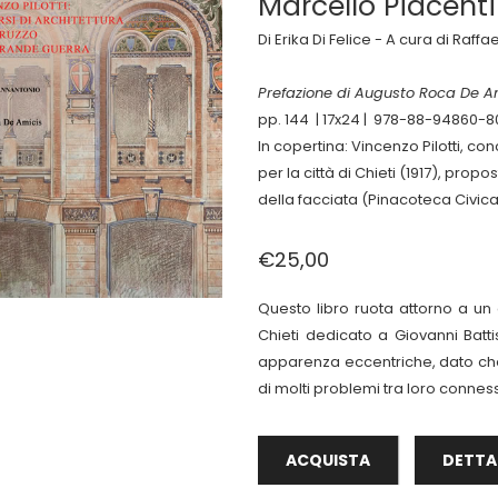
Marcello Piacentin
Di Erika Di Felice - A cura di Raf
Prefazione di
Augusto Roca De A
pp. 144 | 17x24 | 978-88-94860-8
In copertina: Vincenzo Pilotti, c
per la città di Chieti (1917), propo
della facciata (Pinacoteca Civic
€25,00
Questo libro ruota attorno a un 
Chieti dedicato a Giovanni Batti
apparenza eccentriche, dato che t
di molti problemi tra loro conness
ACQUISTA
DETTA