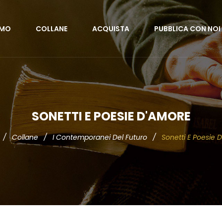
AMO
COLLANE
ACQUISTA
PUBBLICA CON NOI
SONETTI E POESIE D'AMORE
/
Collane
/
I Contemporanei Del Futuro
/
Sonetti E Poesie 