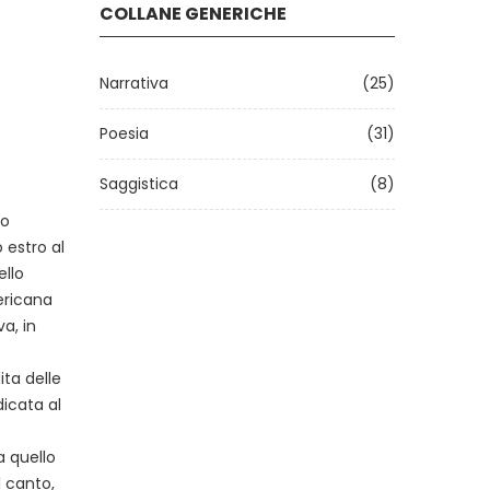
COLLANE GENERICHE
Narrativa
(25)
Poesia
(31)
Saggistica
(8)
to
 estro al
ello
ericana
a, in
ta delle
icata al
a quello
l canto,