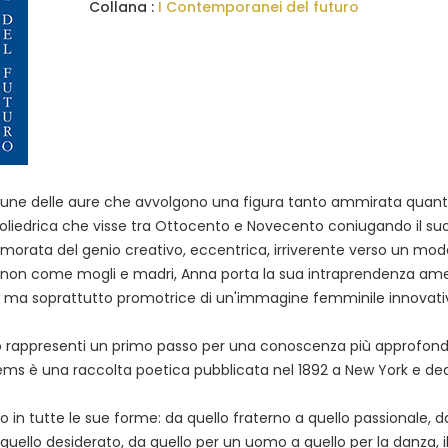
Collana :
I Contemporanei del futuro
 alcune delle aure che avvolgono una figura tanto ammirata quan
liedrica che visse tra Ottocento e Novecento coniugando il suo
nnamorata del genio creativo, eccentrica, irriverente verso un mod
se non come mogli e madri, Anna porta la sua intraprendenza am
ne ma soprattutto promotrice di un'immagine femminile innovativ
ero rappresenti un primo passo per una conoscenza più approfondi
oems è una raccolta poetica pubblicata nel 1892 a New York e ded
to in tutte le sue forme: da quello fraterno a quello passionale, d
uello desiderato, da quello per un uomo a quello per la danza, i