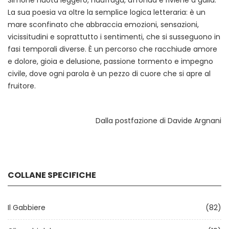
Simone nuota leggero, naufraga, affonda e riviene a galla.
La sua poesia va oltre la semplice logica letteraria: è un
mare sconfinato che abbraccia emozioni, sensazioni,
vicissitudini e soprattutto i sentimenti, che si susseguono in
fasi temporali diverse. È un percorso che racchiude amore
e dolore, gioia e delusione, passione tormento e impegno
civile, dove ogni parola è un pezzo di cuore che si apre al
fruitore.
Dalla postfazione di Davide Argnani
COLLANE SPECIFICHE
Il Gabbiere
(82)