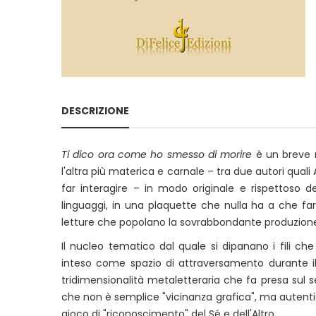
DESCRIZIONE
Ti dico ora come ho smesso di morire
è un breve m
l'altra più materica e carnale – tra due autori qua
far interagire – in modo originale e rispettoso del
linguaggi, in una plaquette che nulla ha a che far
letture che popolano la sovrabbondante produzion
Il nucleo tematico dal quale si dipanano i fili ch
inteso come spazio di attraversamento durante il 
tridimensionalità metaletteraria che fa presa sul 
che non è semplice "vicinanza grafica", ma autenti
gioco di "riconoscimento" del Sé e dell'Altro.