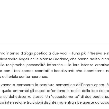
a intenso dialogo poetico a due voci – l'una più riflessiva e 
li Alessandra Angelucci e Alfonso Graziano, che hanno avuto la ca
le reciproche personalità letterarie – le loro istanze creative
e con i toni spesso scontati e banalizzanti che incontriamo ne
e editoriale contemporanea.
e vanno a comporre la tessitura semantica dell'intera opera, è
quale entrambi gli autori affondano le radici della loro ricer
senso dell'esistenza stessa. Un "accostamento" di due poetiche
ca intersezione tra visioni distinte ma entrambe aperte ad acco